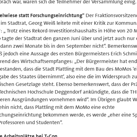
räch war, waren sich die Teilnehmer der Versammlung einig.
elwiese statt Forschungseinrichtung"
Der Fraktionsvorsitzen
im Stadtrat, Georg Weiß leitete mit einer Kritik zur Kommuna
: „ Trotz eines Rekord-Investitionshaushalts in Höhe von 20 M
 tagte der Stadtrat den ganzen Juni über und jetzt auch nur
dann zwei Monate bis in den September nicht“. Bemerkensw
 jedoch eine Aussage des ersten Bürgermeisters Erich Schm
end des Wirtschaftsempfanges: „Der Bürgermeister hat end
estanden, dass die Stadt Plattling mit dem Bau des MoMos 'e
abe des Staates übernimmt‘, also eine die im Widerspruch zu
ischen Gesetzlage steht. Ebenso bemerkenswert, dass der Pr
Technischen Hochschule Deggendorf ankündigte, dass die TH
teren Ausgründungen vornehmen wird“. Im Übrigen glaubt W
hin nicht, dass Plattling mit dem MoMo eine echte
chungseinrichtung bekommen werde, es werde „eher eine Sp
Professoren und Studenten“.
 Arbeitsplätze bei T-Con