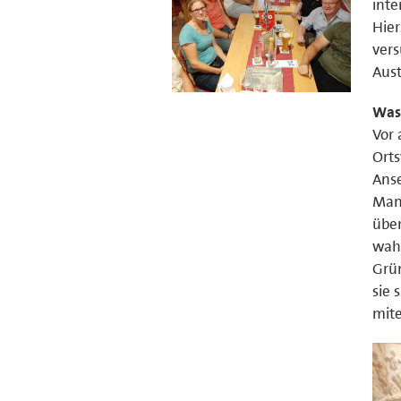
inte
Hier
vers
Aust
Was
Vor 
Orts
Anse
Mand
übe
wah
Grün
sie 
mite