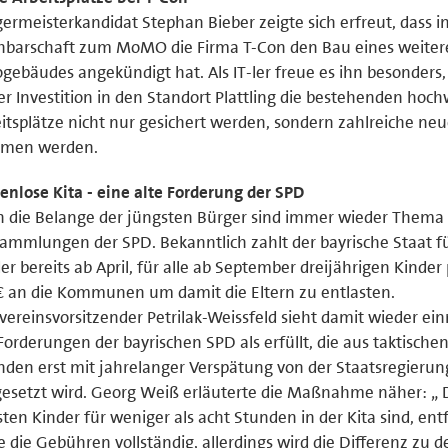
ermeisterkandidat Stephan Bieber zeigte sich erfreut, dass i
hbarschaft zum MoMO die Firma T-Con den Bau eines weiter
gebäudes angekündigt hat. Als IT-ler freue es ihn besonders,
er Investition in den Standort Plattling die bestehenden hoc
itsplätze nicht nur gesichert werden, sondern zahlreiche ne
men werden.
enlose Kita - eine alte Forderung der SPD
 die Belange der jüngsten Bürger sind immer wieder Thema 
ammlungen der SPD. Bekanntlich zahlt der bayrische Staat fü
er bereits ab April, für alle ab September dreijährigen Kinder
 an die Kommunen um damit die Eltern zu entlasten.
vereinsvorsitzender Petrilak-Weissfeld sieht damit wieder ei
Forderungen der bayrischen SPD als erfüllt, die aus taktische
den erst mit jahrelanger Verspätung von der Staatsregierun
setzt wird. Georg Weiß erläuterte die Maßnahme näher: „ 
ten Kinder für weniger als acht Stunden in der Kita sind, entf
e die Gebühren vollständig, allerdings wird die Differenz zu d