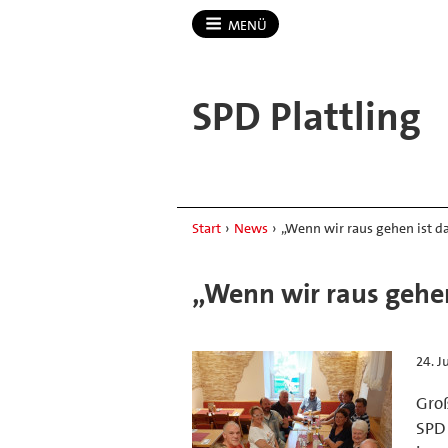
MENÜ
SPD Plattling
Start
›
News
›
„Wenn wir raus gehen ist da
„Wenn wir raus gehen 
24. J
Groß
SPD 