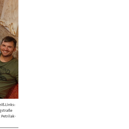
iß.Links:
ngstraße
 Petrilak-