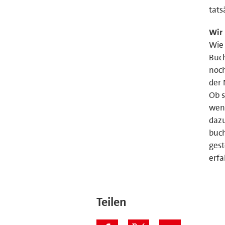
tats
Wir 
Wie 
Buch
noch
der 
Ob s
wenn
dazu
buch
gest
erfa
Teilen