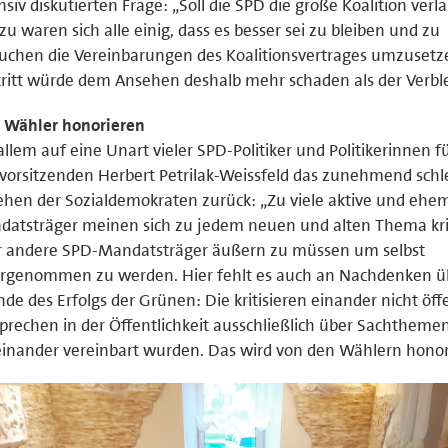
nsiv diskutierten Frage: „Soll die SPD die große Koalition verl
zu waren sich alle einig, dass es besser sei zu bleiben und zu
uchen die Vereinbarungen des Koalitionsvertrages umzusetze
ritt würde dem Ansehen deshalb mehr schaden als der Verble
 Wähler honorieren
allem auf eine Unart vieler SPD-Politiker und Politikerinnen f
vorsitzenden Herbert Petrilak-Weissfeld das zunehmend schl
hen der Sozialdemokraten zurück: „Zu viele aktive und ehe
atsträger meinen sich zu jedem neuen und alten Thema kri
r andere SPD-Mandatsträger äußern zu müssen um selbst
rgenommen zu werden. Hier fehlt es auch an Nachdenken üb
de des Erfolgs der Grünen: Die kritisieren einander nicht öffe
sprechen in der Öffentlichkeit ausschließlich über Sachthemen
inander vereinbart wurden. Das wird von den Wählern honori