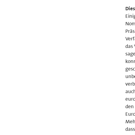
Die
Eini
Nomi
Präs
Verf
das 
sage
konn
gesc
unbe
verb
auch
euro
den 
Euro
Mehr
dass