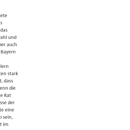
tete
ls
 das
wahl und
ber auch
n Bayern
lern
ten stark
t, dass
denn die
e Rat
sse der
te eine
 sein,
t im