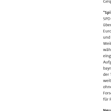
Gesp
"Spi
SPD 
über
Euro
und 
Weiß
währ
eing
Aufg
bayr
der 
wei
ohne
Fors
für 
Neue