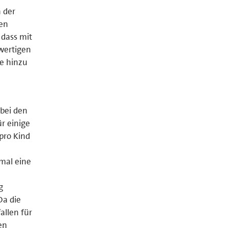
n der
en
 dass mit
hwertigen
ue hinzu
bei den
r einige
 pro Kind
nmal eine
n
g
Da die
allen für
en