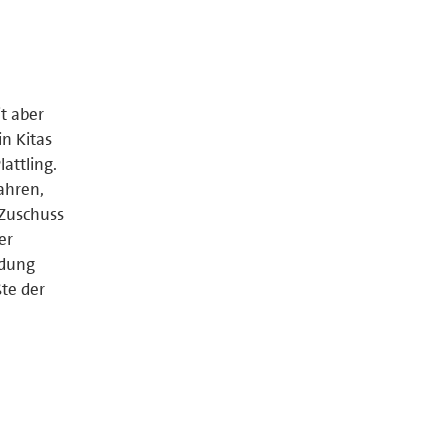
t aber
in Kitas
attling.
ahren,
Zuschuss
er
idung
te der