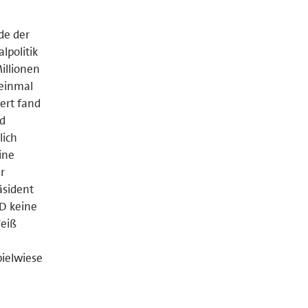
de der
lpolitik
illionen
 einmal
ert fand
id
lich
ine
r
äsident
D keine
eiß
ielwiese