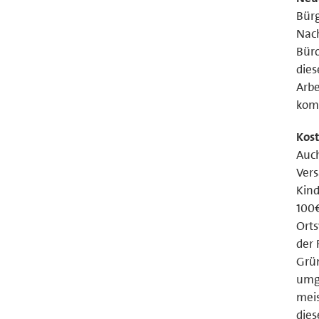
Bürg
Nac
Büro
dies
Arbe
kom
Kost
Auch
Vers
Kind
100€
Orts
der 
Grün
umge
meis
dies