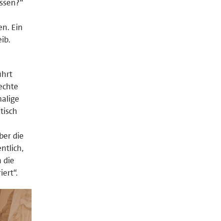
assen?“
n. Ein
ib.
ührt
echte
malige
tisch
er die
ntlich,
 die
ert“.