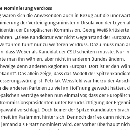
se Nominierung verdross
g waren sich die Anwesenden auch in Bezug auf die unerwar
nierung der Verteidigungsministerin Ursula von der Leyen a
identin der Europäischen Kommission. Georg Weiß kritisierte
ahren: „Diese Kandidatur war nicht Gegenstand der Europa
Verfahren führt nur zu weiteren Verdruss. Dazu muss man a
n, dass Weber als Kandidat der CSU scheitern musste. Nur i
te man ihn wählen, aber nicht in anderen Bundesländern,
hweige denn anderen Regionen Europas. Dort ist er den Wäh
kannt“. Das allein zeige, dass das Modell der Spitzenkandida
esserungswürdig ist. Petrilak-Weissfeld war hierzu der Ansich
 die anderen Parteien zu viel an Hoffnung geweckt hätten, 
päischen Verträge sehen nun einmal vor, dass der Europäisch
Kommissionspräsidenten unter Berücksichtigung der Ergebni
pawahl vorschlägt. Doch keiner der Spitzenkandidaten brach
heit im Parlament hinter sich. Dennoch darf es dann nicht so
 jemand als Ersatz nominiert wird, der vorher überhaupt nich