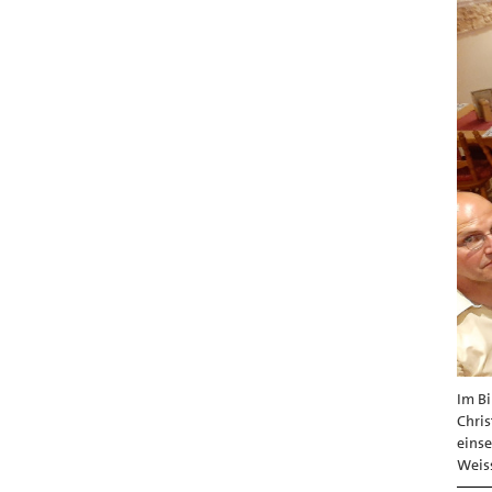
Im Bi
Chris
einse
Weis